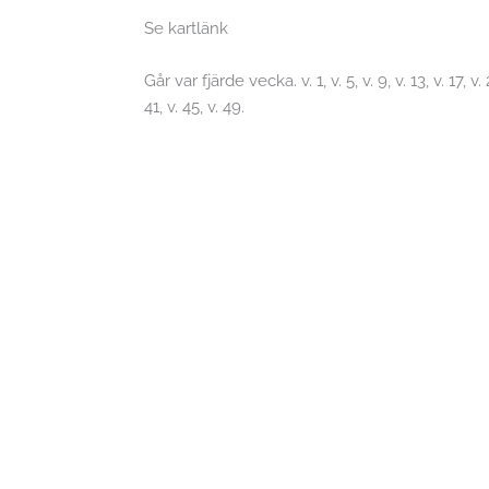
Se kartlänk
Går var fjärde vecka. v. 1, v. 5, v. 9, v. 13, v. 17, v. 2
41, v. 45, v. 49.