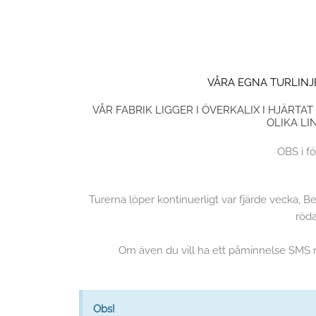
VÅRA EGNA TURLINJ
VÅR FABRIK LIGGER I ÖVERKALIX I HJÄRT
OLIKA LI
OBS i fö
Turerna löper kontinuerligt var fjärde vecka, 
röda
Om även du vill ha ett påminnelse SMS när
Obs!