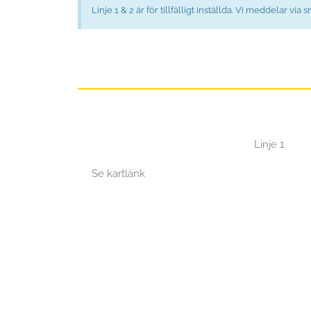
Linje 1 & 2 är för tillfälligt inställda. Vi meddelar via
Linje 1
Se kartlänk