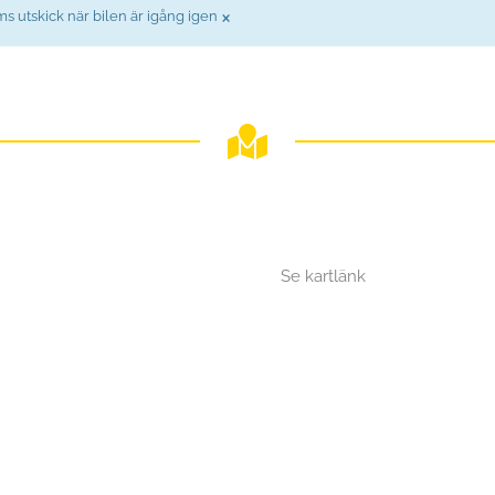
×
 sms utskick när bilen är igång igen
Se kartlänk