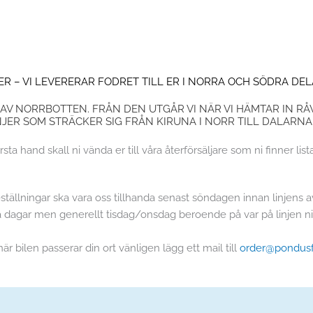
ER – VI LEVERERAR FODRET TILL ER I NORRA OCH SÖDRA DE
AT AV NORRBOTTEN. FRÅN DEN UTGÅR VI NÄR VI HÄMTAR IN 
NJER SOM STRÄCKER SIG FRÅN KIRUNA I NORR TILL DALARNA 
rsta hand skall ni vända er till våra återförsäljare som ni finner lis
Beställningar ska vara oss tillhanda senast söndagen innan linjen
 dagar men generellt tisdag/onsdag beroende på var på linjen ni
 bilen passerar din ort vänligen lägg ett mail till
order@pondus