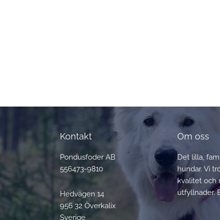
Kontakt
Om oss
Pondusfoder AB
Det lilla, fa
556473-9810
hundar. Vi t
kvalitet och 
utfyllnader. 
Hedvägen 14
956 32 Överkalix
Sverige