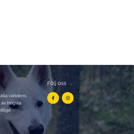
Följ oss
Facebook-
Instagram
 alla världens
f
t av högsta
illiga