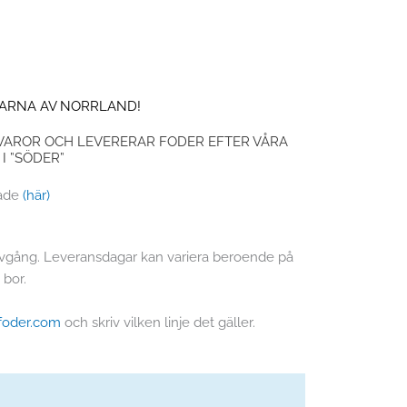
LARNA AV NORRLAND!
RÅVAROR OCH LEVERERAR FODER EFTER VÅRA
I ”SÖDER”
tade
(här)
s avgång. Leveransdagar kan variera beroende på
 bor.
foder.com
och skriv vilken linje det gäller.