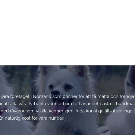
miljära företaget i Norrland som brinner för att få mätta och förnöja
ror att alla våra fyrbenta vänner bara förtjänar det bästa – hundma
med råvaror som vi alla känner igen. Inga konstiga tillsatser, inga b
En naturlig kost för våra hundar!