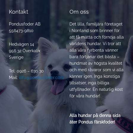
Kontakt
Om oss
Pondusfoder AB
Det lilla, familjära företaget
556473-9810
i Norrland som brinner för
att få mätta och förnöja alla
världens hundar. Vi tror att
Hedvägen 14
alla våra fyrbenta vänner
956 32 Överkalix
bara förtjänar det bästa –
Sverige
hundmat av högsta kvalitet
och med råvaror som vi alla
Tel: 0926 – 630 30
känner igen. Inga konstiga
Mail:
info@pondusfoder.com
tillsatser, inga billiga
utfyllnader. En naturlig kost
för våra hundar!
Alla hundar på denna sida
äter Pondus färskfoder!