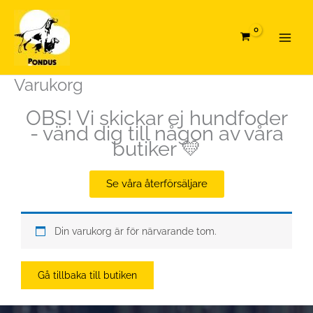
Hoppa
Main
till
Menu
innehåll
Varukorg
OBS! Vi skickar ej hundfoder
- vänd dig till någon av våra
butiker 💛
Se våra återförsäljare
Din varukorg är för närvarande tom.
Gå tillbaka till butiken