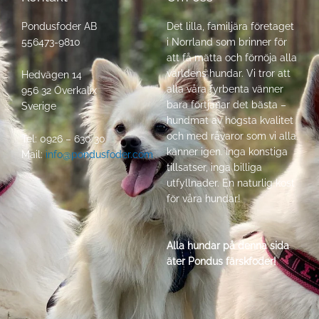
Pondusfoder AB
Det lilla, familjära företaget
556473-9810
i Norrland som brinner för
att få mätta och förnöja alla
världens hundar. Vi tror att
Hedvägen 14
alla våra fyrbenta vänner
956 32 Överkalix
bara förtjänar det bästa –
Sverige
hundmat av högsta kvalitet
och med råvaror som vi alla
Tel: 0926 – 630 30
känner igen. Inga konstiga
Mail:
info@pondusfoder.com
tillsatser, inga billiga
utfyllnader. En naturlig kost
för våra hundar!
Alla hundar på denna sida
äter Pondus färskfoder!