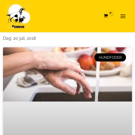
Hoppa
Main
till
Menu
innehåll
Dag: 20 juli, 2018
HUNDFODER