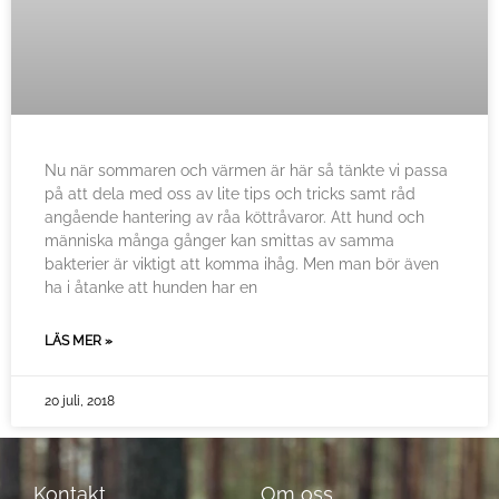
Nu när sommaren och värmen är här så tänkte vi passa
på att dela med oss av lite tips och tricks samt råd
angående hantering av råa köttråvaror. Att hund och
människa många gånger kan smittas av samma
bakterier är viktigt att komma ihåg. Men man bör även
ha i åtanke att hunden har en
LÄS MER »
20 juli, 2018
Kontakt
Om oss