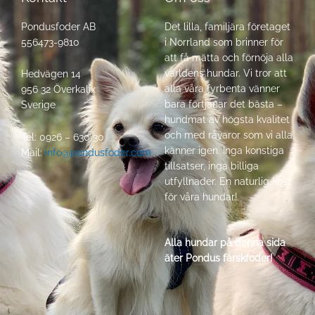
Pondusfoder AB
Det lilla, familjära företaget
556473-9810
i Norrland som brinner för
att få mätta och förnöja alla
världens hundar. Vi tror att
Hedvägen 14
alla våra fyrbenta vänner
956 32 Överkalix
bara förtjänar det bästa –
Sverige
hundmat av högsta kvalitet
och med råvaror som vi alla
Tel: 0926 – 630 30
känner igen. Inga konstiga
Mail:
info@pondusfoder.com
tillsatser, inga billiga
utfyllnader. En naturlig kost
för våra hundar!
Alla hundar på denna sida
äter Pondus färskfoder!