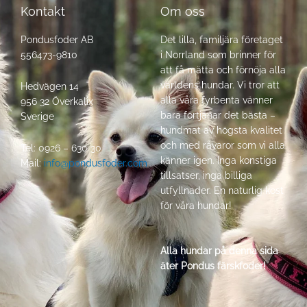
Kontakt
Om oss
Pondusfoder AB
Det lilla, familjära företaget
556473-9810
i Norrland som brinner för
att få mätta och förnöja alla
världens hundar. Vi tror att
Hedvägen 14
alla våra fyrbenta vänner
956 32 Överkalix
bara förtjänar det bästa –
Sverige
hundmat av högsta kvalitet
och med råvaror som vi alla
Tel: 0926 – 630 30
känner igen. Inga konstiga
Mail:
info@pondusfoder.com
tillsatser, inga billiga
utfyllnader. En naturlig kost
för våra hundar!
Alla hundar på denna sida
äter Pondus färskfoder!